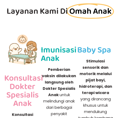
Layanan Kami Di
Omah Anak
Imunisasi
Baby Spa
Anak
Stimulasi
sensorik dan
Pemberian
motorik melalui
Konsultasi
vaksin
dilakukan
pijat bayi,
langsung oleh
Dokter
hidroterapi, dan
Dokter Spesialis
Spesialis
terapi wicara
Anak
untuk
yang dirancang
Anak
melindungi anak
khusus untuk
dari berbagai
mendukung
penyakit
Konsultasi
tumbuh kembang