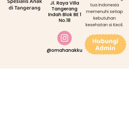
Spesialis Anak
Jl. Raya Villa
tua Indonesia
di Tangerang
Tangerang
memenuhi setiap
Indah Blok BE 1
kebutuhan
No.18
kesehatan si Kecil.
Hubungi
Admin
@omahanakku