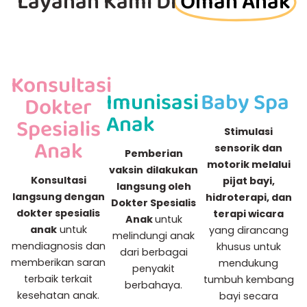
Layanan Kami Di
Omah Anak
Konsultasi
Imunisasi
Baby Spa
Dokter
Anak
Spesialis
Stimulasi
Anak
sensorik dan
Pemberian
motorik melalui
vaksin
dilakukan
Konsultasi
pijat bayi,
langsung oleh
langsung dengan
hidroterapi, dan
Dokter Spesialis
dokter spesialis
terapi wicara
Anak
untuk
anak
untuk
yang dirancang
melindungi anak
mendiagnosis dan
khusus untuk
dari berbagai
memberikan saran
mendukung
penyakit
terbaik terkait
tumbuh kembang
berbahaya.
kesehatan anak.
bayi secara