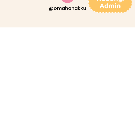
Admin
@omahanakku