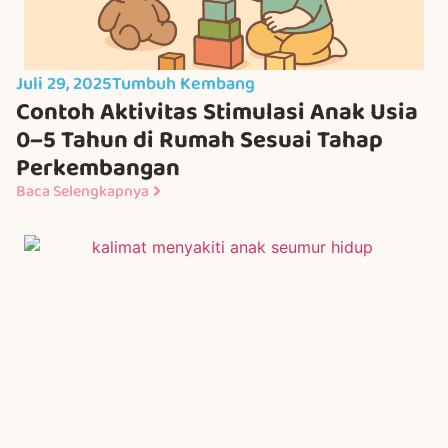
Juli 29, 2025
Tumbuh Kembang
Contoh Aktivitas Stimulasi Anak Usia
0–5 Tahun di Rumah Sesuai Tahap
Perkembangan
Baca Selengkapnya