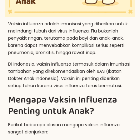
Vaksin influenza adalah imunisasi yang diberikan untuk
melindungi tubuh dari virus influenza. Flu bukanlah
penyakit ringan, terutama pada bayi dan anak-anak,
karena dapat menyebabkan komplikasi serius seperti
pneumonia, bronkitis, hingga rawat inap.
Di Indonesia, vaksin influenza termasuk dalam imunisasi
tambahan yang direkomendasikan oleh IDAI (Ikatan
Dokter Anak Indonesia). Vaksin ini penting diberikan
setiap tahun karena virus influenza terus bermutasi.
Mengapa Vaksin Influenza
Penting untuk Anak?
Berikut beberapa alasan mengapa vaksin influenza
sangat dianjurkan: