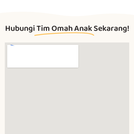
Hubungi
Tim Omah Anak
Sekarang!