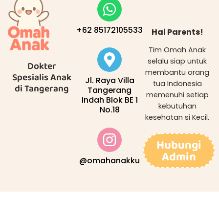
+62 85172105533
Hai Parents!
Tim Omah Anak
selalu siap untuk
Dokter
membantu orang
Spesialis Anak
Jl. Raya Villa
tua Indonesia
di Tangerang
Tangerang
memenuhi setiap
Indah Blok BE 1
kebutuhan
No.18
kesehatan si Kecil.
Hubungi
Admin
@omahanakku