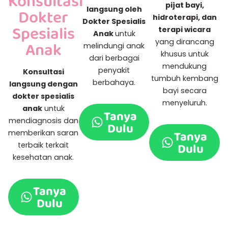
Konsultasi
pijat bayi,
langsung oleh
Dokter
hidroterapi, dan
Dokter Spesialis
Spesialis
terapi wicara
Anak
untuk
yang dirancang
Anak
melindungi anak
khusus untuk
dari berbagai
mendukung
penyakit
Konsultasi
tumbuh kembang
berbahaya.
langsung dengan
bayi secara
dokter spesialis
menyeluruh.
anak
untuk
Tanya
mendiagnosis dan
Dulu
Tanya
memberikan saran
Dulu
terbaik terkait
kesehatan anak.
Tanya
Dulu