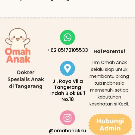
+62 85172105533
Hai Parents!
Tim Omah Anak
selalu siap untuk
Dokter
membantu orang
Spesialis Anak
Jl. Raya Villa
tua Indonesia
di Tangerang
Tangerang
memenuhi setiap
Indah Blok BE 1
kebutuhan
No.18
kesehatan si Kecil.
Hubungi
Admin
@omahanakku