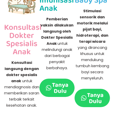
Anak
Stimulasi
sensorik dan
Pemberian
motorik melalui
Konsultasi
vaksin
dilakukan
pijat bayi,
langsung oleh
Dokter
hidroterapi, dan
Dokter Spesialis
Spesialis
terapi wicara
Anak
untuk
yang dirancang
Anak
melindungi anak
khusus untuk
dari berbagai
mendukung
penyakit
Konsultasi
tumbuh kembang
berbahaya.
langsung dengan
bayi secara
dokter spesialis
menyeluruh.
anak
untuk
Tanya
mendiagnosis dan
Dulu
Tanya
memberikan saran
Dulu
terbaik terkait
kesehatan anak.