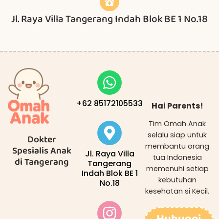
Jl. Raya Villa Tangerang Indah Blok BE 1 No.18
+62 85172105533
Hai Parents!
Tim Omah Anak
selalu siap untuk
Dokter
membantu orang
Spesialis Anak
Jl. Raya Villa
tua Indonesia
di Tangerang
Tangerang
memenuhi setiap
Indah Blok BE 1
kebutuhan
No.18
kesehatan si Kecil.
Hubungi