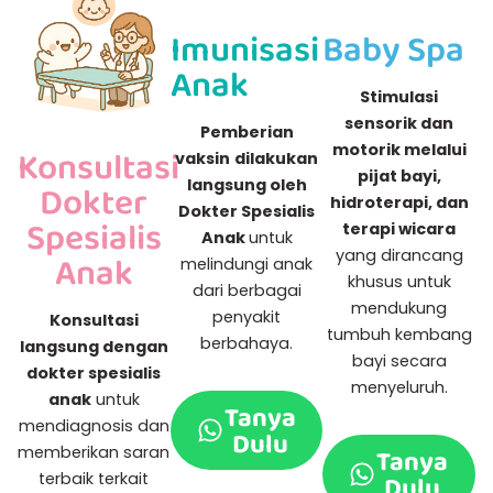
Imunisasi
Baby Spa
Anak
Stimulasi
sensorik dan
Pemberian
motorik melalui
Konsultasi
vaksin
dilakukan
pijat bayi,
langsung oleh
Dokter
hidroterapi, dan
Dokter Spesialis
Spesialis
terapi wicara
Anak
untuk
yang dirancang
Anak
melindungi anak
khusus untuk
dari berbagai
mendukung
penyakit
Konsultasi
tumbuh kembang
berbahaya.
langsung dengan
bayi secara
dokter spesialis
menyeluruh.
anak
untuk
Tanya
mendiagnosis dan
Dulu
Tanya
memberikan saran
Dulu
terbaik terkait