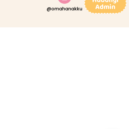
Admin
@omahanakku