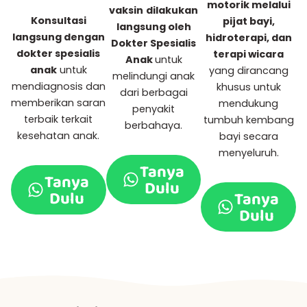
motorik melalui
vaksin
dilakukan
Konsultasi
pijat bayi,
langsung oleh
langsung dengan
hidroterapi, dan
Dokter Spesialis
dokter spesialis
terapi wicara
Anak
untuk
anak
untuk
yang dirancang
melindungi anak
mendiagnosis dan
khusus untuk
dari berbagai
memberikan saran
mendukung
penyakit
terbaik terkait
tumbuh kembang
berbahaya.
kesehatan anak.
bayi secara
menyeluruh.
Tanya
Tanya
Dulu
Dulu
Tanya
Dulu